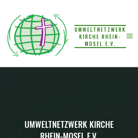
Skip
to
content
UMWELTNETZWERK
KIRCHE RHEIN-
MOSEL E.V.
UMWELTNETZWERK KIRCHE
RHEIN-MOSEL E.V.