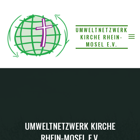
Skip
to
content
UMWELTNETZWERK
KIRCHE RHEIN-
MOSEL E.V.
UMWELTNETZWERK KIRCHE
RHEIN-MOSEL E.V.